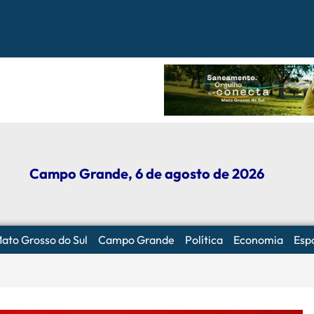
ece a defesa das mulheres com leis e projetos de proteção em
 skate com participação ativa de esportistas da Capital
alança comercial
Campo Grande, 6 de agosto de 2026
ato Grosso do Sul
Campo Grande
Política
Economia
Esp