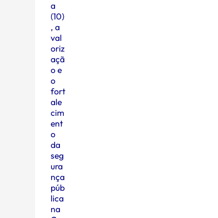
a
(10)
, a
val
oriz
açã
o e
o
fort
ale
cim
ent
o
da
seg
ura
nça
púb
lica
na