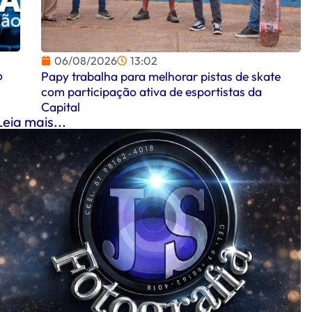
06/08/2026
13:02
o
Papy trabalha para melhorar pistas de skate
com participação ativa de esportistas da
Capital
Leia mais...