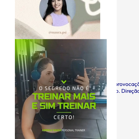
06/08/2026
09:54
Neymar escapa do STJD. Os palavrões, as provocaçõ
punido pela confusão em Belém é só o Remo. Direção