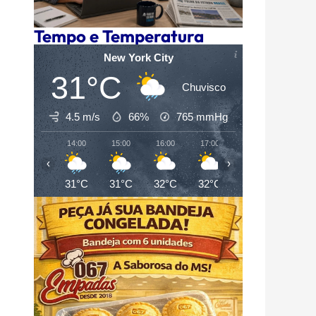
Tempo e Temperatura
New York City
31°C
Chuvisco
4.5 m/s
66%
765
mmHg
14:00
15:00
16:00
17:00
18:00
19:00
‹
›
31°C
31°C
32°C
32°C
31°C
31°C