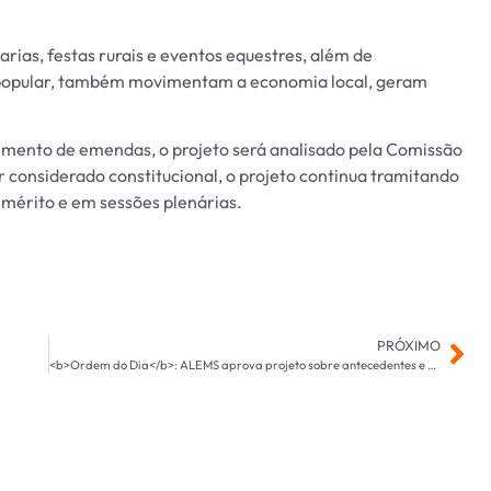
ias, festas rurais e eventos equestres, além de
a popular, também movimentam a economia local, geram
imento de emendas, o projeto será analisado pela Comissão
r considerado constitucional, o projeto continua tramitando
 mérito e em sessões plenárias.
PRÓXIMO
<b>Ordem do Dia</b>: ALEMS aprova projeto sobre antecedentes e homenageia Asas do Futuro