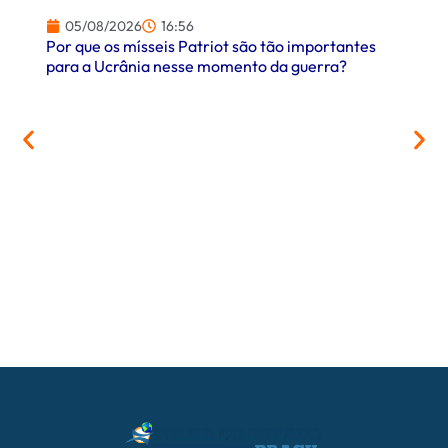
05/08/2026
16:56
Por que os mísseis Patriot são tão importantes
para a Ucrânia nesse momento da guerra?
05/
PrefCG
parcer