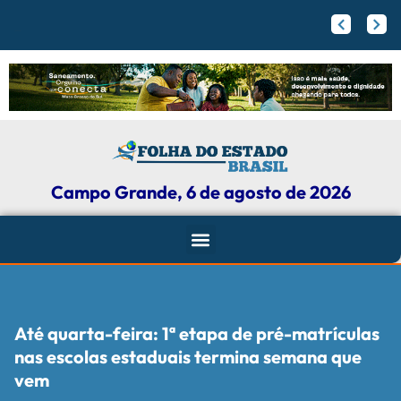
PrefCG e Feco
Flamengo pode receber fortuna por Vini Jr.; veja valores
Agressores de mulheres podem ter tornozeleira rosa em Mato Grosso do Sul
Campo Grande, 6 de agosto de 2026
Até quarta-feira: 1ª etapa de pré-matrículas
nas escolas estaduais termina semana que
vem