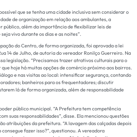
ossível que se tenha uma cidade inclusiva sem considerar o
sidade de organização em relação aos ambulantes, a
público, além da importância de flexibilizar leis de
eja vivo durante os dias e as noites”.
ação do Centro, de forma organizada, foi aprovada a lei
ua 14 de Julho, de autoria do vereador Ronilço Guerreiro. Na
a legislação. “Precisamos trazer atrativos culturais para o
 que hoje há muitas opções de comércio próximo aos bairros.
álogo e nas visitas ao local: intensificar segurança, contando
radores; banheiros para os frequentadores; discutir
estarem lá de forma organizada, além de responsabilidade
o poder público municipal. “A Prefeitura tem competência
 com suas responsabilidades”, disse. Ela mencionou questões
o atribuições da prefeitura. “A lavagem das calçadas depois
o consegue fazer isso?”, questionou. A vereadora