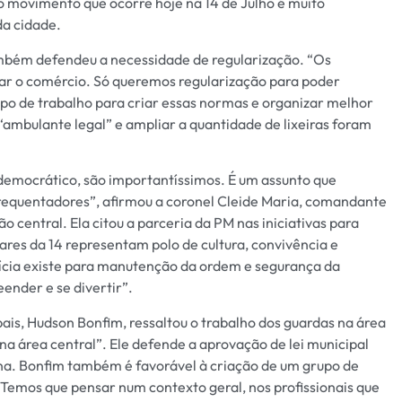
 o movimento que ocorre hoje na 14 de Julho é muito
da cidade.
mbém defendeu a necessidade de regularização. “Os
r o comércio. Só queremos regularização para poder
rupo de trabalho para criar essas normas e organizar melhor
“ambulante legal” e ampliar a quantidade de lixeiras foram
emocrático, são importantíssimos. É um assunto que
requentadores”, afirmou a coronel Cleide Maria, comandante
ião central. Ela citou a parceria da PM nas iniciativas para
ares da 14 representam polo de cultura, convivência e
ícia existe para manutenção da ordem e segurança da
ender e se divertir”.
is, Hudson Bonfim, ressaltou o trabalho dos guardas na área
 na área central”. Ele defende a aprovação de lei municipal
ana. Bonfim também é favorável à criação de um grupo de
 “Temos que pensar num contexto geral, nos profissionais que