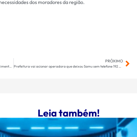
 necessidades dos moradores da região.
PRÓXIMO
Mutirão do CadÚnico em Dourados já soma mais de 500 atendimentos e segue até sexta
Prefeitura vai acionar operadora que deixou Samu sem telefone 192 de emergência
Leia também!