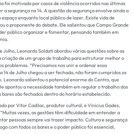
a foi motivada por casos de violência ocorridos nas últimas
r a segurança na 14. A questão da segurança envolve ainda a
espaço enquanto local público de lazer. Existe vida de
mou o proponente do debate. Ele salientou que Campo Grande
poder público organizar e fomentar, pensando também em
mia.
e Julho, Leonardo Soldati abordou várias questões sobre as
a criação de um grupo de trabalho para estruturar melhor o
 os problemas. “Precisamos nos unir e ordenar essa
a 14 de Julho chegou a ser fechada, não foram cumpridos os
o. Leonardo salientou o potencial enorme do Centro, que
le apontou a necessidade também em regular o trabalho dos
bares são fechados dentro do horário estabelecido.
do por Vitor Cadilac, produtor cultural, e Vinicius Gades,
 “Muitas vezes, as gestões têm dificuldade em entender a
untar pessoas sempre vai trazer impacto. Cultura e segurança
ogo com todos os bares e o poder público foi essencial,