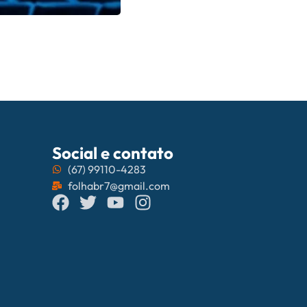
06/08/202
Campo Grande
Social e contato
(67) 99110-4283
folhabr7@gmail.com