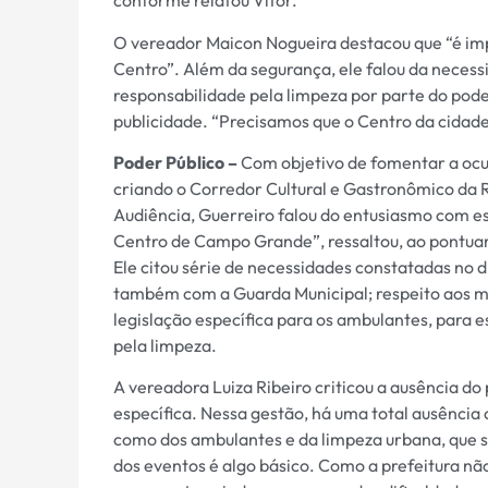
conforme relatou Vitor.
O vereador Maicon Nogueira destacou que “é imp
Centro”. Além da segurança, ele falou da neces
responsabilidade pela limpeza por parte do poder 
publicidade. “Precisamos que o Centro da cidade s
Poder Público –
Com objetivo de fomentar a ocup
criando o Corredor Cultural e Gastronômico da R
Audiência, Guerreiro falou do entusiasmo com ess
Centro de Campo Grande”, ressaltou, ao pontuar
Ele citou série de necessidades constatadas no di
também com a Guarda Municipal; respeito aos mo
legislação específica para os ambulantes, para 
pela limpeza.
A vereadora Luiza Ribeiro criticou a ausência d
específica. Nessa gestão, há uma total ausência
como dos ambulantes e da limpeza urbana, que sã
dos eventos é algo básico. Como a prefeitura nã