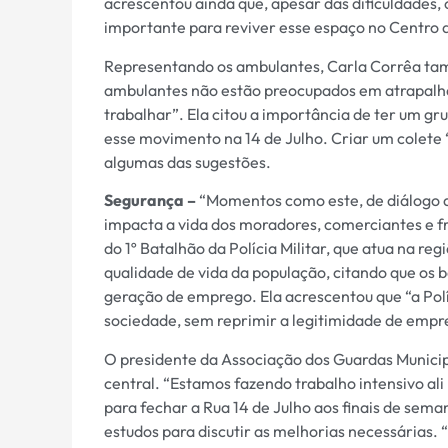
acrescentou ainda que, apesar das dificuldades,
importante para reviver esse espaço no Centro 
Representando os ambulantes, Carla Corrêa ta
ambulantes não estão preocupados em atrapalha
trabalhar”. Ela citou a importância de ter um g
esse movimento na 14 de Julho. Criar um colete 
algumas das sugestões.
Segurança –
“Momentos como este, de diálogo d
impacta a vida dos moradores, comerciantes e f
do 1º Batalhão da Polícia Militar, que atua na reg
qualidade de vida da população, citando que os b
geração de emprego. Ela acrescentou que “a Pol
sociedade, sem reprimir a legitimidade de empre
O presidente da Associação dos Guardas Municipa
central. “Estamos fazendo trabalho intensivo ali
para fechar a Rua 14 de Julho aos finais de sem
estudos para discutir as melhorias necessárias.