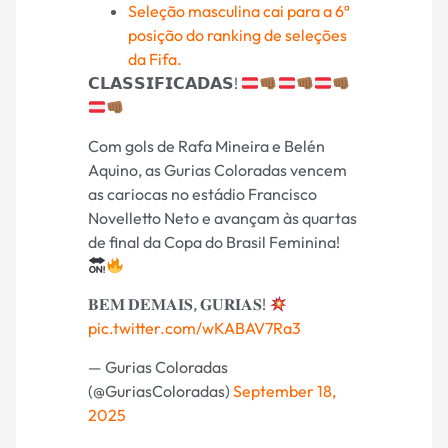
Seleção masculina cai para a 6ª
posição do ranking de seleções
da Fifa.
𝗖𝗟𝗔𝗦𝗦𝗜𝗙𝗜𝗖𝗔𝗗𝗔𝗦!
Com gols de Rafa Mineira e Belén
Aquino, as Gurias Coloradas vencem
as cariocas no estádio Francisco
Novelletto Neto e avançam às quartas
de final da Copa do Brasil Feminina!
𝐁𝐄𝐌 𝐃𝐄𝐌𝐀𝐈𝐒, 𝐆𝐔𝐑𝐈𝐀𝐒!
pic.twitter.com/wKABAV7Ra3
— Gurias Coloradas
(@GuriasColoradas)
September 18,
2025