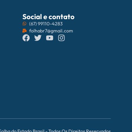
Social e contato
(67) 99110-4283
folhabr7@gmail.com
Folha do Estado Brasil - Todos Os Direitos Reservados