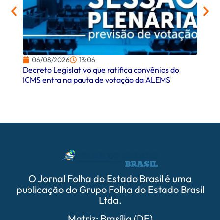
06/08/2026
13:06
06/
Decreto Legislativo que ratifica convênios do
Campo
ICMS entra na pauta de votação da ALEMS
comer
O Jornal Folha do Estado Brasil é uma
publicação do Grupo Folha do Estado Brasil
Ltda.
Matriz: Brasília (DF)