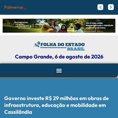
Palmeiras perde para o
Colisão de foguete com a Lua oferece oportunidade rara para astrônomos; entenda
Por que Nauru, um dos menores países do mundo, vai trocar de nome
Campo Grande, 6 de agosto de 2026
Governo investe R$ 29 milhões em obras de
infraestrutura, educação e mobilidade em
Cassilândia