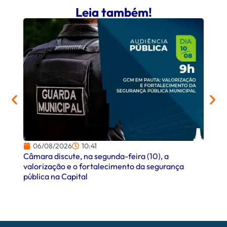
Leia também!
06/
Palmei
quarta
06/08/2026
10:41
Câmara discute, na segunda-feira (10), a
valorização e o fortalecimento da segurança
pública na Capital