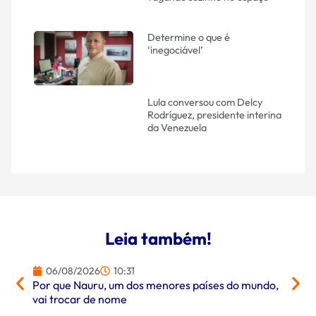
Determine o que é
‘inegociável’
Lula conversou com Delcy
Rodríguez, presidente interina
da Venezuela
Leia também!
06/08/2026
10:31
06/
Por que Nauru, um dos menores países do mundo,
Entend
vai trocar de nome
o Sul 