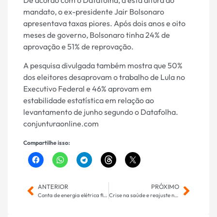
De acordo com o Datafolha, a esta altura do
mandato, o ex-presidente Jair Bolsonaro
apresentava taxas piores. Após dois anos e oito
meses de governo, Bolsonaro tinha 24% de
aprovação e 51% de reprovação.
A pesquisa divulgada também mostra que 50%
dos eleitores desaprovam o trabalho de Lula no
Executivo Federal e 46% aprovam em
estabilidade estatística em relação ao
levantamento de junho segundo o Datafolha.
conjunturaonline.com
Compartilhe isso:
ANTERIOR
PRÓXIMO
Conta de energia elétrica fica mais cara a partir de hoje 01/08
Crise na saúde e reajuste no salário pioram popularidade de Adriane: ruim/péssima para 55%