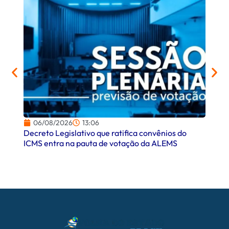
06/08/2026
13:06
06/
Decreto Legislativo que ratifica convênios do
Campo
ICMS entra na pauta de votação da ALEMS
comer