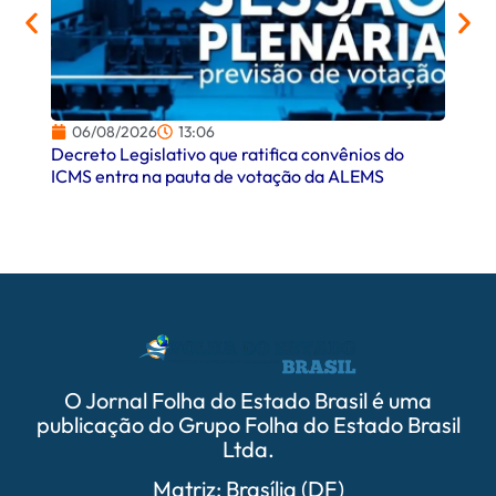
06/08/2026
13:06
06/
Decreto Legislativo que ratifica convênios do
Campo
ICMS entra na pauta de votação da ALEMS
comer
O Jornal Folha do Estado Brasil é uma
publicação do Grupo Folha do Estado Brasil
Ltda.
Matriz: Brasília (DF)