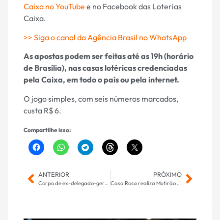
Caixa no YouTube
e no Facebook das Loterias
Caixa.
>> Siga o canal da Agência Brasil no WhatsApp
As apostas podem ser feitas até as 19h (horário
de Brasília), nas casas lotéricas credenciadas
pela Caixa, em todo o país ou pela internet.
O jogo simples, com seis números marcados,
custa R$ 6.
Compartilhe isso:
ANTERIOR
PRÓXIMO
Corpo de ex-delegado-geral executado em Praia Grande é velado na Alesp
Casa Rosa realiza Mutirão da Saúde do Homem no Tijuca e participa como parceira do “Todos em Ação” no Jardim Noroeste neste sábado (20)