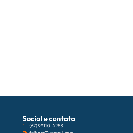
05/08/202
PrefCG e Fec
Social e contato
(67) 99110-4283
folhabr7@gmail.com