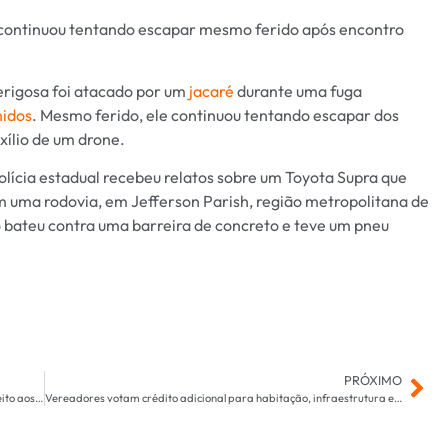
continuou tentando escapar mesmo ferido após encontro
rigosa foi atacado por um
jacaré
durante uma fuga
nidos
. Mesmo ferido, ele continuou tentando escapar dos
xílio de um drone.
olícia estadual recebeu relatos sobre um Toyota Supra que
 uma rodovia, em Jefferson Parish, região metropolitana de
o bateu contra uma barreira de concreto e teve um pneu
PRÓXIMO
Lula diz que não vai aceitar novas taxações dos EUA ‘por respeito aos trabalhadores’
Vereadores votam crédito adicional para habitação, infraestrutura e trânsito