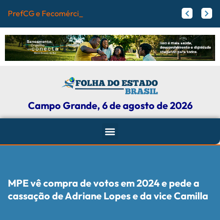
PrefCG e Fecomércio alinham projetos
Flamengo pode receber fortuna por Vini Jr.; veja valores
Agressores de mulheres podem ter tornozeleira rosa em Mato Grosso do Sul
Campo Grande, 6 de agosto de 2026
MPE vê compra de votos em 2024 e pede a
cassação de Adriane Lopes e da vice Camilla