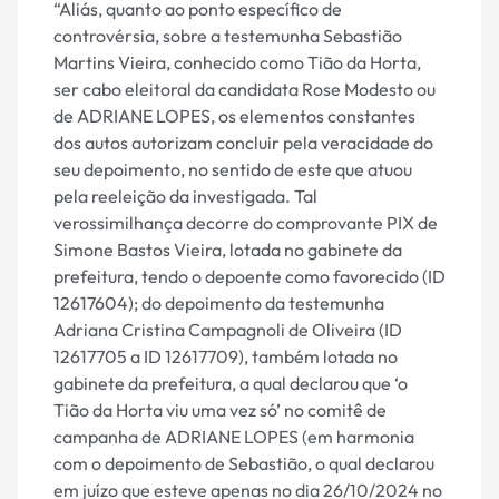
“Aliás, quanto ao ponto específico de
controvérsia, sobre a testemunha Sebastião
Martins Vieira, conhecido como Tião da Horta,
ser cabo eleitoral da candidata Rose Modesto ou
de ADRIANE LOPES, os elementos constantes
dos autos autorizam concluir pela veracidade do
seu depoimento, no sentido de este que atuou
pela reeleição da investigada. Tal
verossimilhança decorre do comprovante PIX de
Simone Bastos Vieira, lotada no gabinete da
prefeitura, tendo o depoente como favorecido (ID
12617604); do depoimento da testemunha
Adriana Cristina Campagnoli de Oliveira (ID
12617705 a ID 12617709), também lotada no
gabinete da prefeitura, a qual declarou que ‘o
Tião da Horta viu uma vez só’ no comitê de
campanha de ADRIANE LOPES (em harmonia
com o depoimento de Sebastião, o qual declarou
em juízo que esteve apenas no dia 26/10/2024 no