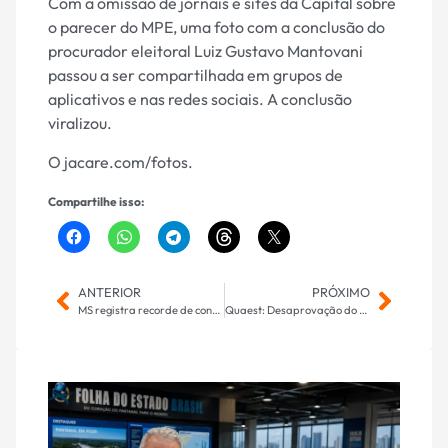
Com a omissão de jornais e sites da Capital sobre
o parecer do MPE, uma foto com a conclusão do
procurador eleitoral Luiz Gustavo Mantovani
passou a ser compartilhada em grupos de
aplicativos e nas redes sociais. A conclusão
viralizou.
O jacare.com/fotos.
Compartilhe isso:
ANTERIOR
PRÓXIMO
MS registra recorde de contratações em fevereiro, com saldo positivo de 8.333 empregos formais criados no mês
Quaest: Desaprovação do governo Lula sobe sete pontos e chega a 56%