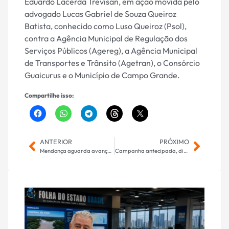
Eduardo Lacerda Trevisan, em ação movida pelo
advogado Lucas Gabriel de Souza Queiroz
Batista, conhecido como Luso Queiroz (Psol),
contra a Agência Municipal de Regulação dos
Serviços Públicos (Agereg), a Agência Municipal
de Transportes e Trânsito (Agetran), o Consórcio
Guaicurus e o Município de Campo Grande.
Compartilhe isso:
ANTERIOR
PRÓXIMO
Mendonça aguarda avanço das investigações para decidir destino do Banco Master no STF
Campanha antecipada, diz Rodolfo Nogueira sobre desfile de Lula na Sapucaí