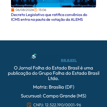
06/08/2026
13:06
06/
Decreto Legislativo que ratifica convênios do
Campo
ICMS entra na pauta de votação da ALEMS
comer
O Jornal Folha do Estado Brasil é uma
publicação do Grupo Folha do Estado Brasil
Ltda.
Matriz: Brasília (DF)
Sucursual: Campo Grande (MS)
CNPJ: 12.522.190/0001-96