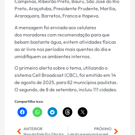
Campinas, Ribeirão Preto, Bauru, São José do Rio
Preto, Araçatuba, Presidente Prudente, Marília,
Araraquara, Barretos, Franca e Itapeva.
A mensagem foi enviada aos celulares
dos moradores com recomendação para que
bebam bastante água, evitem atividades físicas
ao ar livre nos períodos mais quentes do dia e
umidifiquem os ambientes internos.
O primeiro alerta sobre o tema, utilizando o
sistema Cell Broadcast (CBC), foi emitido em 14
de agosto de 2025, para 82 municípios paulistas.
O segundo, de 8 de setembro, incluiu 111 cidades.
Compartilhe isso:
ANTERIOR
PRÓXIMO
Novo AirPods Pro 3 faz tradução simultânea para o português com 'sotaque brasileiro'
Lula diz que enviará projeto de lei para incentivar futebol feminino