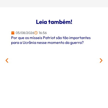
Leia também!
05/08/2026
16:56
Por que os mísseis Patriot são tão importantes
para a Ucrânia nesse momento da guerra?
05/
PrefCG
parcer