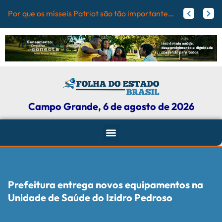
PrefC
Flamengo pode receber fortuna por Vini Jr.; veja valores
Agressores de mulheres podem ter tornozeleira rosa em Mato Grosso do Sul
Campo Grande, 6 de agosto de 2026
Prefeitura entrega novos equipamentos na
Unidade de Saúde do Izidro Pedroso