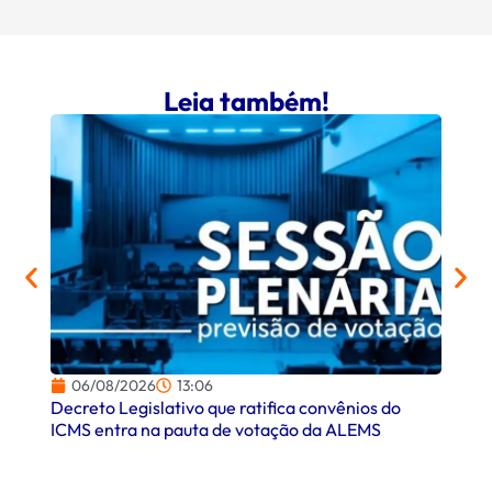
Leia também!
06/08/2026
13:06
06/
Decreto Legislativo que ratifica convênios do
Campo
ICMS entra na pauta de votação da ALEMS
comer