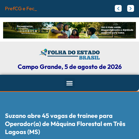
PrefCG e Fecomércio alinham
Flamengo pode receber fortuna por Vini Jr.; veja valores
Agressores de mulheres podem ter tornozeleira rosa em Mato Grosso do Sul
Campo Grande, 5 de agosto de 2026
Suzano abre 45 vagas de trainee para
Operador(a) de Máquina Florestal em Três
Lagoas (MS)