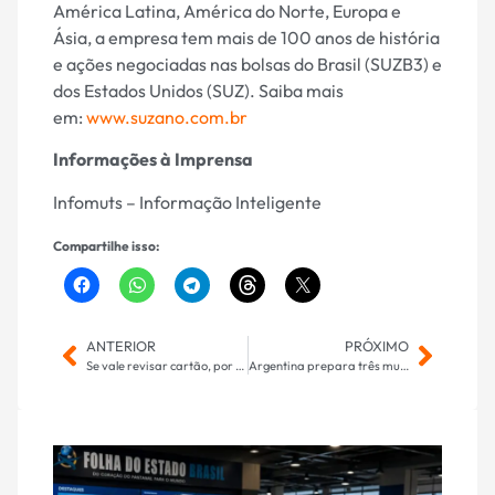
América Latina, América do Norte, Europa e
Ásia, a empresa tem mais de 100 anos de história
e ações negociadas nas bolsas do Brasil (SUZB3) e
dos Estados Unidos (SUZ). Saiba mais
em:
www.suzano.com.br
Informações à Imprensa
Infomuts – Informação Inteligente
Compartilhe isso:
ANTERIOR
PRÓXIMO
Se vale revisar cartão, por que não anular gol?
Argentina prepara três mudanças para jogo das oitavas de final da Copa do Mundo