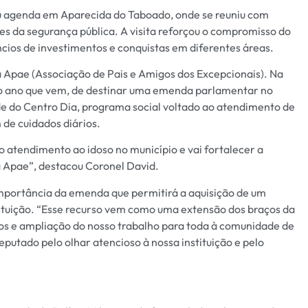
u agenda em Aparecida do Taboado, onde se reuniu com
tes da segurança pública. A visita reforçou o compromisso do
ios de investimentos e conquistas em diferentes áreas.
a Apae (Associação de Pais e Amigos dos Excepcionais). Na
 o ano que vem, de destinar uma emenda parlamentar no
ede do Centro Dia, programa social voltado ao atendimento de
 de cuidados diários.
o atendimento ao idoso no município e vai fortalecer a
a Apae”, destacou Coronel David.
 importância da emenda que permitirá a aquisição de um
tituição. “Esse recurso vem como uma extensão dos braços da
os e ampliação do nosso trabalho para toda à comunidade de
utado pelo olhar atencioso à nossa instituição e pelo