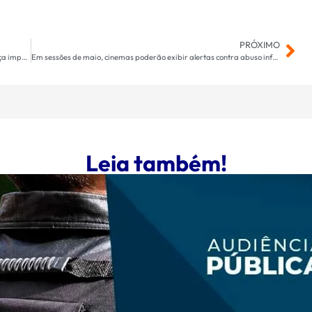
PRÓXIMO
Casos de câncer do colo do útero aumentam e prefeitura reforça importância da vacina contra HPV
Em sessões de maio, cinemas poderão exibir alertas contra abuso infantil
Leia também!