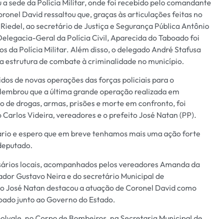
 a sede da Polícia Militar, onde foi recebido pelo comandante
Coronel David ressaltou que, graças às articulações feitas no
iedel, ao secretário de Justiça e Segurança Pública Antônio
legacia-Geral da Polícia Civil, Aparecida do Taboado foi
s da Polícia Militar. Além disso, o delegado André Stafusa
o a estrutura de combate à criminalidade no município.
os de novas operações das forças policiais para o
lembrou que a última grande operação realizada em
 de drogas, armas, prisões e morte em confronto, foi
 Carlos Videira, vereadores e o prefeito José Natan (PP).
tário e espero que em breve tenhamos mais uma ação forte
 deputado.
ários locais, acompanhados pelos vereadores Amanda da
ador Gustavo Neira e do secretário Municipal de
o José Natan destacou a atuação de Coronel David como
oado junto ao Governo do Estado.
vale, no Corpo de Bombeiros, na Secretaria Municipal de