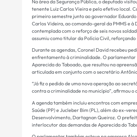
Na área da Segurança Pública, o deputado visitou
tenente Luiz Carlos Vieira e pelo efetivo local. 
primeiro semestre junto ao governador Eduardo R
Carlos Videira, ao comando-geral da PMMS e à De
contemplada com o reforço de seis novos soldado
assumiu como titular da Polícia Civil, reforçand
Durante as agendas, Coronel David recebeu pedid
enfrentamento à criminalidade. O parlamentar 
Aparecida do Taboado, que resultou na apreensão
articulada em conjunto com o secretário Antônio
“Já fiz o pedido de uma nova operação ao secre
contra a criminalidade no município”, afirmou o
A agenda também incluiu encontros com empres
Saúde (PP) e Jucleber Bim (PL), além do ex-vere
Desenvolvimento, Dartagnan Queiroz. O prefeit
interlocutor das demandas de Aparecida do Tab
O parlamentar também esteve na empresa Alcool