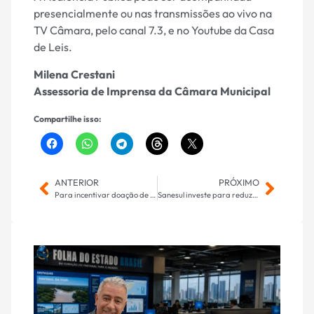
presencialmente ou nas transmissões ao vivo na
TV Câmara, pelo canal 7.3, e no Youtube da Casa
de Leis.
Milena Crestani
Assessoria de Imprensa da Câmara Municipal
Compartilhe isso:
ANTERIOR
PRÓXIMO
Para incentivar doação de medula óssea, Câmara lança campanha “Campo Grande é Sangue Bom” no dia 3 de setembro
Sanesul investe para reduzir perdas de água em Naviraí, Iguatemi e Caarapó