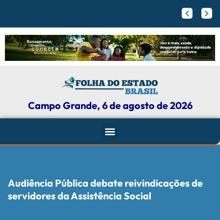
PrefCG e F
Flamengo pode receber fortuna por Vini Jr.; veja valores
Agressores de mulheres podem ter tornozeleira rosa em Mato Grosso do Sul
Campo Grande, 6 de agosto de 2026
Audiência Pública debate reivindicações de
servidores da Assistência Social