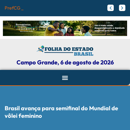
PrefCG e Fecomércio
Flamengo pode receber fortuna por Vini Jr.; veja valores
Agressores de mulheres podem ter tornozeleira rosa em Mato Grosso do Sul
Campo Grande, 6 de agosto de 2026
Brasil avança para semifinal do Mundial de
vôlei feminino