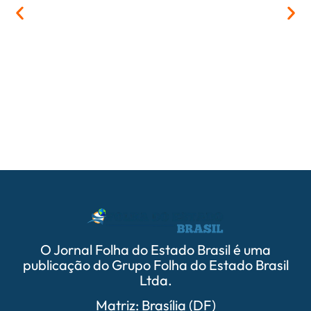
05/
PrefCG
parcer
O Jornal Folha do Estado Brasil é uma
publicação do Grupo Folha do Estado Brasil
Ltda.
Matriz: Brasília (DF)