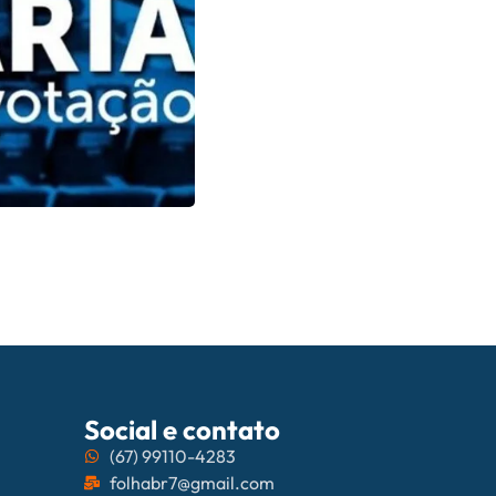
06/08/202
Campo Grande
Social e contato
(67) 99110-4283
folhabr7@gmail.com