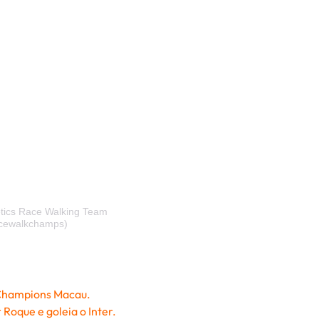
etics Race Walking Team
acewalkchamps)
Champions Macau.
 Roque e goleia o Inter.