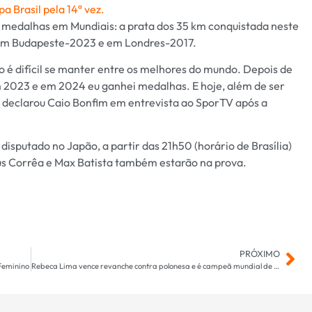
a Brasil pela 14ª vez.
ês medalhas em Mundiais: a prata dos 35 km conquistada neste
 em Budapeste-2023 e em Londres-2017.
to é difícil se manter entre os melhores do mundo. Depois de
2023 e em 2024 eu ganhei medalhas. E hoje, além de ser
, declarou Caio Bonfim em entrevista ao SporTV após a
disputado no Japão, a partir das 21h50 (horário de Brasília)
eus Corrêa e Max Batista também estarão na prova.
PRÓXIMO
 Feminino
Rebeca Lima vence revanche contra polonesa e é campeã mundial de boxe