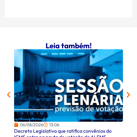
Leia também!
06/08/2026
13:06
06/
Decreto Legislativo que ratifica convênios do
Campo