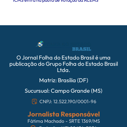
ICMS entra na pauta de votação da ALEMS
comer
O Jornal Folha do Estado Brasil é uma
publicação do Grupo Folha do Estado Brasil
Ltda.
Matriz: Brasília (DF)
Sucursual: Campo Grande (MS)
CNPJ: 12.522.190/0001-96
Jornalista Responsável
Fátima Machado - SRTE 1369/MS