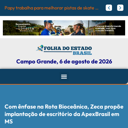
Papy trabalha para melhorar pistas de skate com participação ativa de esportistas da Capital
Agosto Lilás: Maicon Nogueira fortalece a defesa das mulheres com leis e projetos de proteção em Campo Grande
Campo Grande, 6 de agosto de 2026
Com ênfase na Rota Bioceânica, Zeca propõe
implantação de escritório da ApexBrasil em
MS