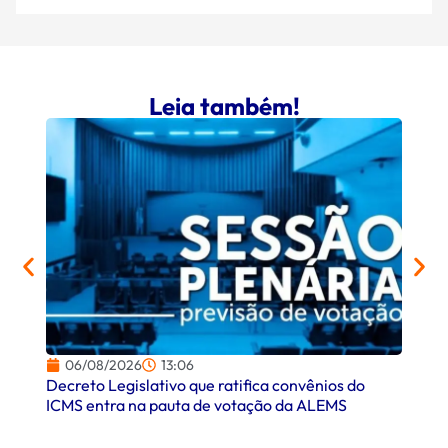
Leia também!
06/08/2026
13:06
06/
Decreto Legislativo que ratifica convênios do
Campo
ICMS entra na pauta de votação da ALEMS
comer