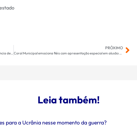
estado
PRÓXIMO
Bancada do PDT deixa base aliada do governo Lula após denúncia de corrupção
Coral Municipal emociona fiéis com apresentação especial em alusão à Semana Santa
Leia também!
ntes para a Ucrânia nesse momento da guerra?