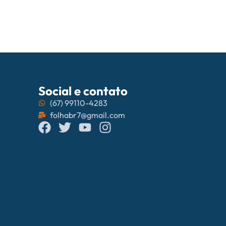
PrefCG e Fec
Social e contato
(67) 99110-4283
folhabr7@gmail.com