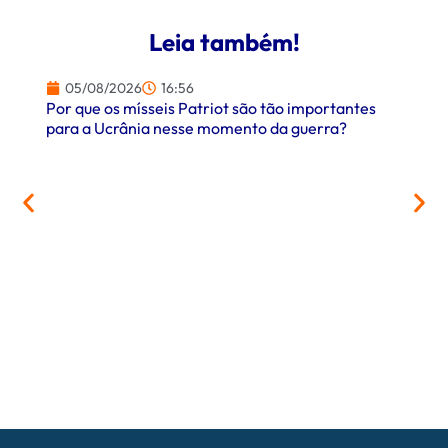
Leia também!
05/08/2026
16:56
Por que os mísseis Patriot são tão importantes
para a Ucrânia nesse momento da guerra?
05/
PrefCG
parcer