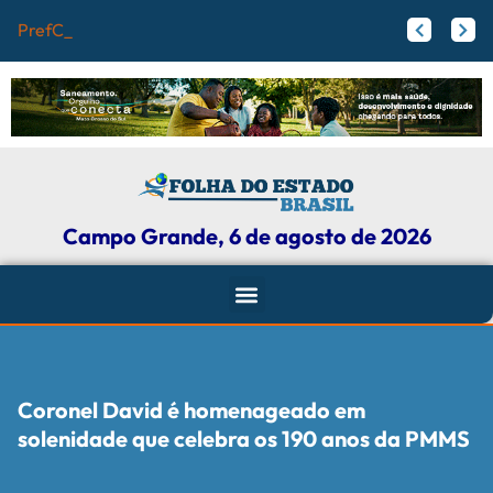
PrefCG e Fecomérci
Flamengo pode receber fortuna por Vini Jr.; veja valores
Agressores de mulheres podem ter tornozeleira rosa em Mato Grosso do Sul
Campo Grande, 6 de agosto de 2026
Coronel David é homenageado em
solenidade que celebra os 190 anos da PMMS