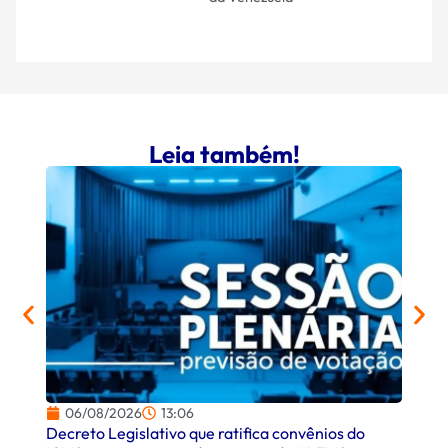
Leia também!
06/08/2026
13:06
06/
Decreto Legislativo que ratifica convênios do
Campo