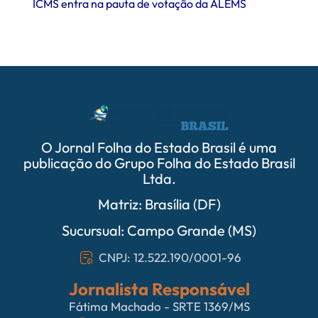
ICMS entra na pauta de votação da ALEMS
comer
O Jornal Folha do Estado Brasil é uma
publicação do Grupo Folha do Estado Brasil
Ltda.
Matriz: Brasília (DF)
Sucursual: Campo Grande (MS)
CNPJ: 12.522.190/0001-96
Jornalista Responsável
Fátima Machado - SRTE 1369/MS