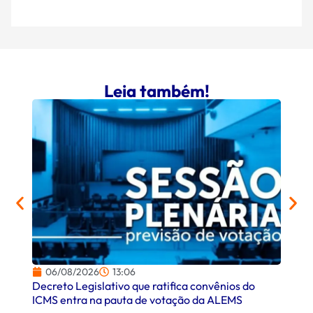
Leia também!
06/08/2026
13:06
06/
Decreto Legislativo que ratifica convênios do
Campo
ICMS entra na pauta de votação da ALEMS
comer