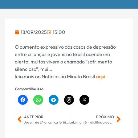
18/09/2025
15:00
O aumento expressivo dos casos de depressão
entre crianças e jovens no Brasil acende um
alerta: muitos vivem o chamado “sofrimento
silencioso”, mui…
leia mais no Notícias ao Minuto Brasil
aqui
.
Compartilhe isso:
ANTERIOR
PRÓXIMO
Jovem de 24 anos fica ferido em acidente entre carro e moto na BR-163 em Caarapó
Lula mantém distância de adversários e venceria em todos os cenários, aponta Genial/Quaest