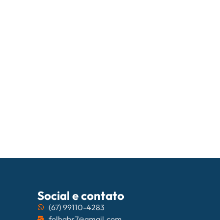
05/08/202
PrefCG e Fec
Social e contato
(67) 99110-4283
folhabr7@gmail.com