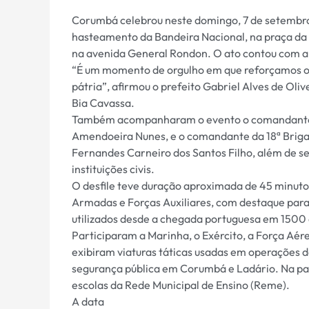
Corumbá celebrou neste domingo, 7 de setembro
hasteamento da Bandeira Nacional, na praça da I
na avenida General Rondon. O ato contou com a p
“É um momento de orgulho em que reforçamos os 
pátria”, afirmou o prefeito Gabriel Alves de Oliv
Bia Cavassa.
Também acompanharam o evento o comandante do
Amendoeira Nunes, e o comandante da 18ª Brigad
Fernandes Carneiro dos Santos Filho, além de se
instituições civis.
O desfile teve duração aproximada de 45 minuto
Armadas e Forças Auxiliares, com destaque para 
utilizados desde a chegada portuguesa em 1500
Participaram a Marinha, o Exército, a Força Aérea
exibiram viaturas táticas usadas em operações de
segurança pública em Corumbá e Ladário. Na parte
escolas da Rede Municipal de Ensino (Reme).
A data