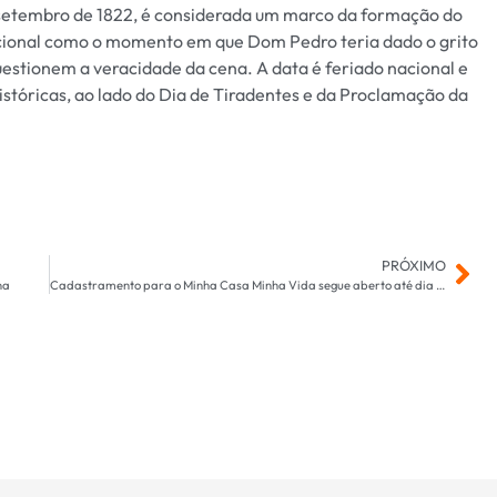
 setembro de 1822, é considerada um marco da formação do
acional como o momento em que Dom Pedro teria dado o grito
estionem a veracidade da cena. A data é feriado nacional e
istóricas, ao lado do Dia de Tiradentes e da Proclamação da
PRÓXIMO
na
Cadastramento para o Minha Casa Minha Vida segue aberto até dia 30 de setembro