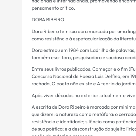
nacionais e internacionais, promovendo encontr
pensamento crítico.
DORA RIBEIRO
Dora Ribeiro tem sua obra marcada por uma lingu
como resistência à espetacularização da literat
Dora estreou em 1984 com Ladrilho de palavras, 
também escritora, pesquisadora e saudosa aca
Entre seus livros publicados, Começar e o fim (
Concurso Nacional de Poesia Luís Delfino, em 19
rachada, O poeta não existe e A teoria do jardim
Após viver décadas no exterior, atualmente viv
A escrita de Dora Ribeiro é marcada por minimal
que dizem; a natureza como metáfora: o cerrado,
resistência e identidade; silêncio como potência:
de sua poética; e a desconstrução do sujeito lír