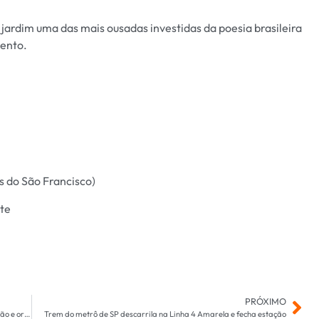
do jardim uma das mais ousadas investidas da poesia brasileira
mento.
os do São Francisco)
rte
PRÓXIMO
Corumbá lança PAA Municipal 2025 com recorde de participação e orçamento ampliado
Trem do metrô de SP descarrila na Linha 4 Amarela e fecha estação