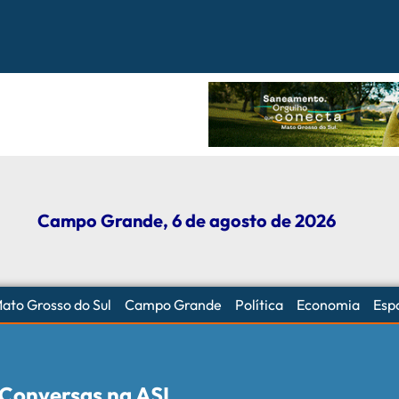
ece a defesa das mulheres com leis e projetos de proteção em
 skate com participação ativa de esportistas da Capital
Campo Grande, 6 de agosto de 2026
ato Grosso do Sul
Campo Grande
Política
Economia
Esp
& Conversas na ASL