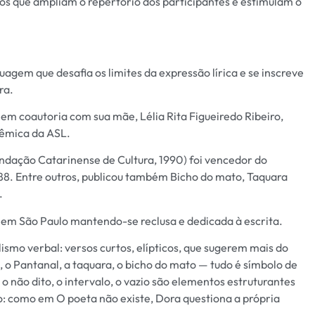
os que ampliam o repertório dos participantes e estimulam o
agem que desafia os limites da expressão lírica e se inscreve
ura.
em coautoria com sua mãe, Lélia Rita Figueiredo Ribeiro,
dêmica da ASL.
Fundação Catarinense de Cultura, 1990) foi vencedor do
88. Entre outros, publicou também Bicho do mato, Taquara
.
e em São Paulo mantendo-se reclusa e dedicada à escrita.
ismo verbal: versos curtos, elípticos, que sugerem mais do
 o Pantanal, a taquara, o bicho do mato — tudo é símbolo de
 o não dito, o intervalo, o vazio são elementos estruturantes
ico: como em O poeta não existe, Dora questiona a própria