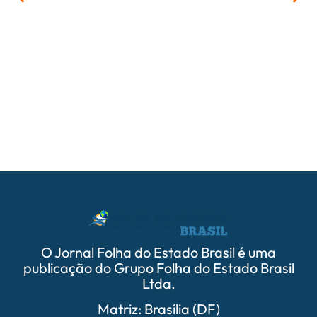
06/
Neymar
provoc
deve s
Remo.
O Jornal Folha do Estado Brasil é uma
publicação do Grupo Folha do Estado Brasil
Ltda.
Matriz: Brasília (DF)