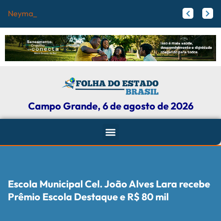
Neymar escapa do
Justiça aumenta penas de Ronnie Lessa e Élcio Queiroz pelos assassinatos de Marielle Franco e Anderson Gomes
Por que os mísseis Patriot são tão importantes para a Ucrânia nesse momento da guerra?
Campo Grande, 6 de agosto de 2026
Escola Municipal Cel. João Alves Lara recebe
Prêmio Escola Destaque e R$ 80 mil