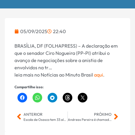
05/09/2025
22:40
BRASÍLIA, DF (FOLHAPRESS) – A declaração em
que o senador Ciro Nogueira (PP-PI) atribui o
avanço de negociações sobre a anistia de
envolvidos na tr…
leia mais no Notícias ao Minuto Brasil
aqui
.
Compartilhe isso:
ANTERIOR
PRÓXIMO
Escola de Osasco tem 33 alunos intoxicados após dedetização
Andreas Pereira é chamado por Ancelotti para jogo do Brasil na Bolívia