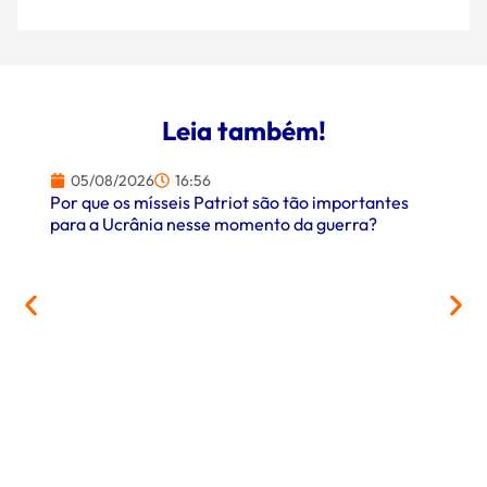
Leia também!
05/08/2026
16:56
Por que os mísseis Patriot são tão importantes
para a Ucrânia nesse momento da guerra?
05/
PrefCG
parcer