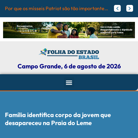
PrefCG e
Flamengo pode receber fortuna por Vini Jr.; veja valores
Agressores de mulheres podem ter tornozeleira rosa em Mato Grosso do Sul
Campo Grande, 6 de agosto de 2026
Família identifica corpo da jovem que
desapareceu na Praia do Leme