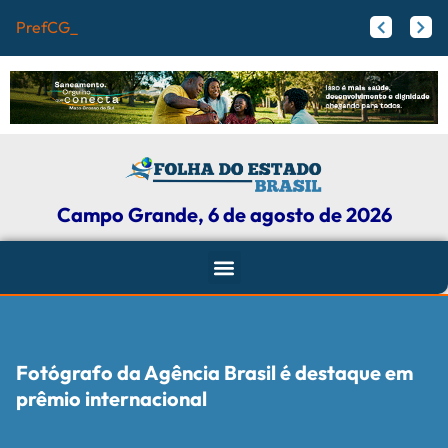
PrefCG e Fecomércio
Flamengo pode receber fortuna por Vini Jr.; veja valores
Agressores de mulheres podem ter tornozeleira rosa em Mato Grosso do Sul
Campo Grande, 6 de agosto de 2026
Fotógrafo da Agência Brasil é destaque em
prêmio internacional