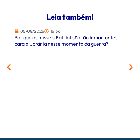
Leia também!
05/08/2026
16:56
Por que os mísseis Patriot são tão importantes
para a Ucrânia nesse momento da guerra?
05/
PrefCG
parcer