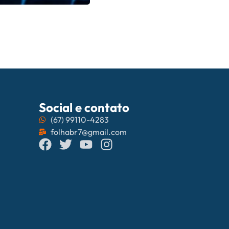
06/08/202
Campo Grande
Social e contato
(67) 99110-4283
folhabr7@gmail.com