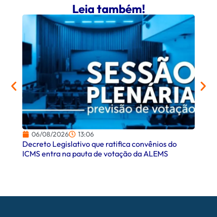
Leia também!
06/08/2026
13:06
06/
Decreto Legislativo que ratifica convênios do
Campo
ICMS entra na pauta de votação da ALEMS
comer