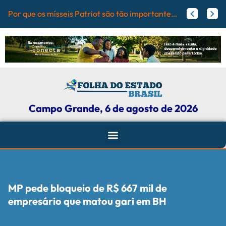
Pref
Flamengo pode receber fortuna por Vini Jr.; veja valores
Agressores de mulheres podem ter tornozeleira rosa em Mato Grosso do Sul
Campo Grande, 6 de agosto de 2026
MP pede bloqueio de R$ 667 mil de
empresário que matou gari em BH