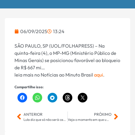
06/09/2025
13:24
SÃO PAULO, SP (UOL/FOLHAPRESS) – Na
quinta-feira (4), o MP-MG (Ministério Público de
Minas Gerais) se posicionou favorável ao bloqueio
de R$ 667 mi…
leia mais no Notícias ao Minuto Brasil
aqui
.
Compartilhe isso:
ANTERIOR
PRÓXIMO
Lula diz que só não será candidato em 2026 se houver problema de saúde
Veja o momento em que um edifício em Gaza colapsa após ataque israelense