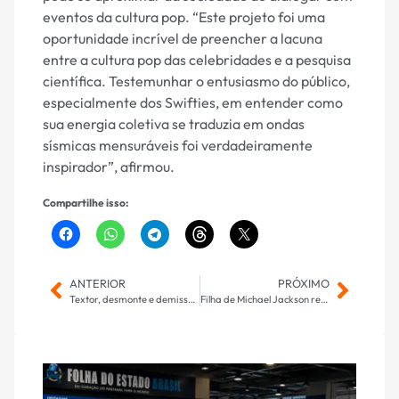
eventos da cultura pop. “Este projeto foi uma
oportunidade incrível de preencher a lacuna
entre a cultura pop das celebridades e a pesquisa
científica. Testemunhar o entusiasmo do público,
especialmente dos Swifties, em entender como
sua energia coletiva se traduzia em ondas
sísmicas mensuráveis foi verdadeiramente
inspirador”, afirmou.
Compartilhe isso:
ANTERIOR
PRÓXIMO
Textor, desmonte e demissões: como o Botafogo ruiu após ser multicampeão em 2024
Filha de Michael Jackson revela que é marcada em fotos da autópsia do pai: ‘Psicopatas’