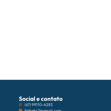
05/08/202
PrefCG e Fec
Social e contato
(67) 99110-4283
folhabr7@gmail.com