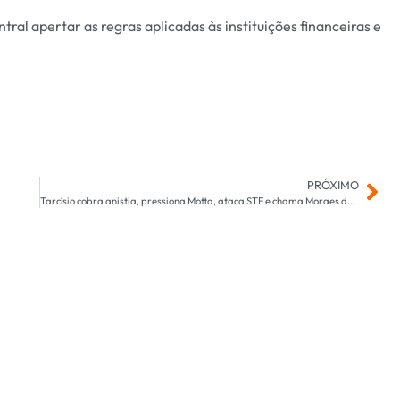
l apertar as regras aplicadas às instituições financeiras e
PRÓXIMO
Tarcísio cobra anistia, pressiona Motta, ataca STF e chama Moraes de ditador e tirano