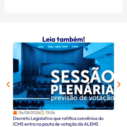
Leia também!
06/08/2026
13:06
06/
Decreto Legislativo que ratifica convênios do
Campo
ICMS entra na pauta de votação da ALEMS
comer