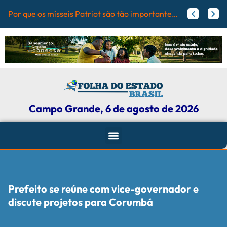
PrefCG e F
Flamengo pode receber fortuna por Vini Jr.; veja valores
Agressores de mulheres podem ter tornozeleira rosa em Mato Grosso do Sul
Campo Grande, 6 de agosto de 2026
Prefeito se reúne com vice-governador e
discute projetos para Corumbá