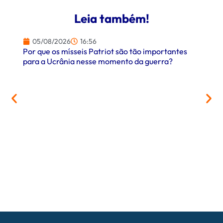
Leia também!
05/08/2026
16:56
Por que os mísseis Patriot são tão importantes
para a Ucrânia nesse momento da guerra?
05/
PrefCG
parcer