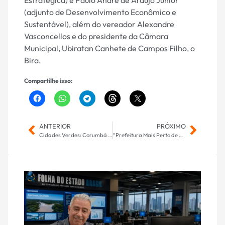
Estratégica) e Paulo André de Araújo Júnior
(adjunto de Desenvolvimento Econômico e
Sustentável), além do vereador Alexandre
Vasconcellos e do presidente da Câmara
Municipal, Ubiratan Canhete de Campos Filho, o
Bira.
Compartilhe isso:
ANTERIOR
PRÓXIMO
Cidades Verdes: Corumbá assume vice-presidência de Combate à Seca e Incêndios Florestais
“Prefeitura Mais Perto de Você” segue com atendimentos neste sábado