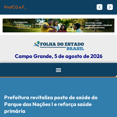
PrefCG e Fecomércio
Flamengo pode receber fortuna por Vini Jr.; veja valores
Agressores de mulheres podem ter tornozeleira rosa em Mato Grosso do Sul
Campo Grande, 5 de agosto de 2026
Prefeitura revitaliza posto de saúde do
Parque das Nações I e reforça saúde
primária