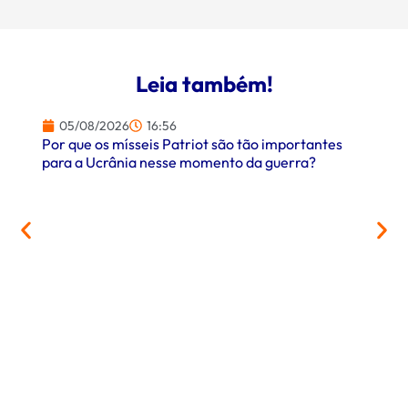
Leia também!
05/08/2026
16:56
Por que os mísseis Patriot são tão importantes
para a Ucrânia nesse momento da guerra?
05/
PrefCG
parcer