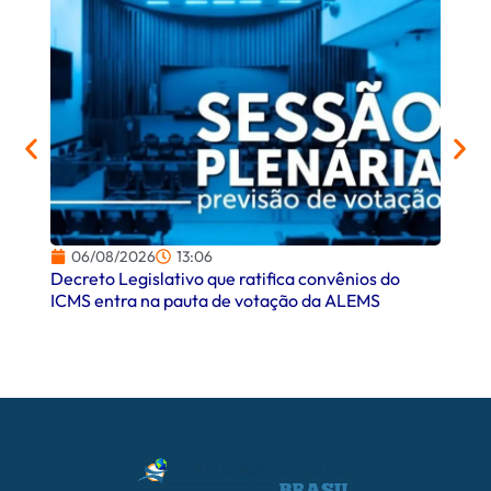
06/08/2026
13:06
06/
Decreto Legislativo que ratifica convênios do
Campo
ICMS entra na pauta de votação da ALEMS
comer