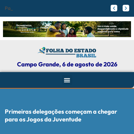
Palmeiras perde
Colisão de foguete com a Lua oferece oportunidade rara para astrônomos; entenda
Por que Nauru, um dos menores países do mundo, vai trocar de nome
Campo Grande, 6 de agosto de 2026
Primeiras delegações começam a chegar
para os Jogos da Juventude