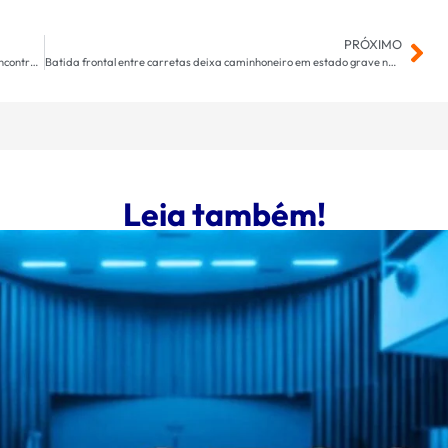
PRÓXIMO
Presidente e vice-presidente da Aprosoja/MS participam de encontro com Geraldo Alckmin
Batida frontal entre carretas deixa caminhoneiro em estado grave na MS-306, em Costa Rica
Leia também!