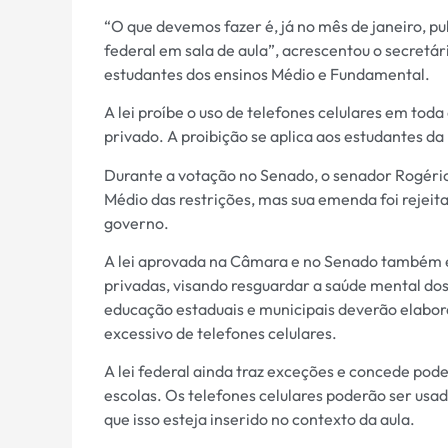
“O que devemos fazer é, já no mês de janeiro, pu
federal em sala de aula”, acrescentou o secretá
estudantes dos ensinos Médio e Fundamental.
A lei proíbe o uso de telefones celulares em tod
privado. A proibição se aplica aos estudantes d
Durante a votação no Senado, o senador Rogério
Médio das restrições, mas sua emenda foi rejeit
governo.
A lei aprovada na Câmara e no Senado também es
privadas, visando resguardar a saúde mental dos
educação estaduais e municipais deverão elabora
excessivo de telefones celulares.
A lei federal ainda traz exceções e concede po
escolas. Os telefones celulares poderão ser usad
que isso esteja inserido no contexto da aula.