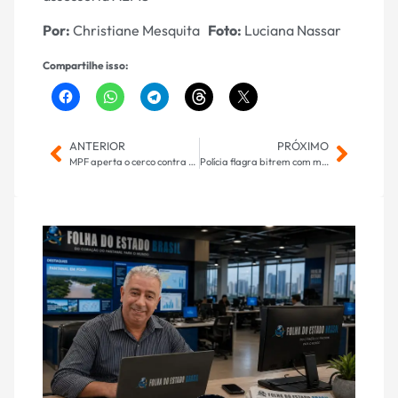
Por:
Christiane Mesquita
Foto:
Luciana Nassar
Compartilhe isso:
ANTERIOR
PRÓXIMO
MPF aperta o cerco contra atos obscuros do governo do presidente Lula
Polícia flagra bitrem com mais de 200 pneus importados ilegalmente do Paraguai