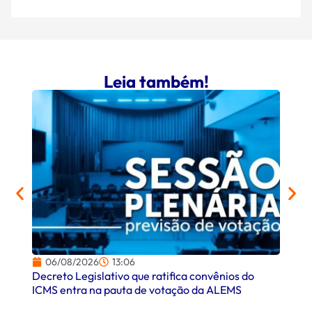
Leia também!
06/08/2026
13:06
06/
Decreto Legislativo que ratifica convênios do
Campo
ICMS entra na pauta de votação da ALEMS
comer