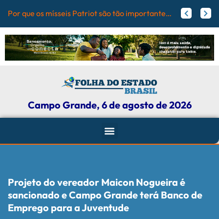
PrefCG e
Flamengo pode receber fortuna por Vini Jr.; veja valores
Agressores de mulheres podem ter tornozeleira rosa em Mato Grosso do Sul
Campo Grande, 6 de agosto de 2026
Projeto do vereador Maicon Nogueira é
sancionado e Campo Grande terá Banco de
Emprego para a Juventude