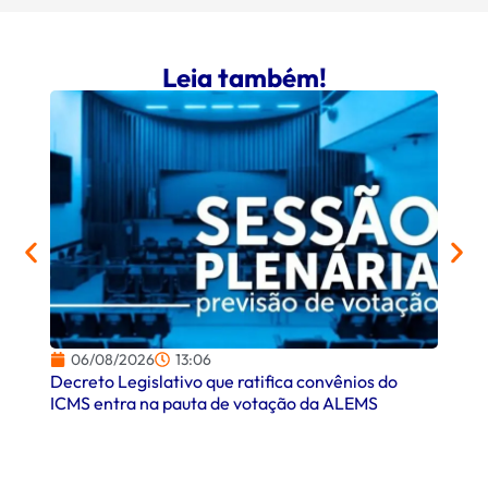
Leia também!
06/08/2026
13:06
06/
Decreto Legislativo que ratifica convênios do
Campo
ICMS entra na pauta de votação da ALEMS
comer