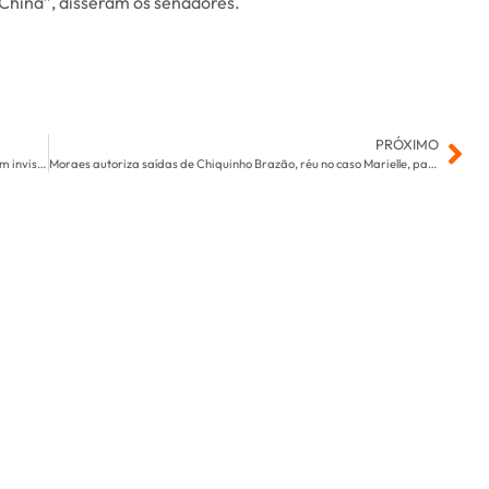
 China”, disseram os senadores.
PRÓXIMO
Mulher de Amado Batista revela que outros homens se tornaram invisíveis após conhecer cantor
Moraes autoriza saídas de Chiquinho Brazão, réu no caso Marielle, para fazer exercícios